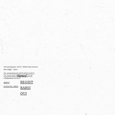
Schlossergasse 18/20 39040 Naz-Sciaves
Alto Adige - Italia
Tel. Appartamenti 0039 0472 415073
News!
Tel. Ristorante 0039 0472 41 55 58
info@walderhof.bz.it
REGIST
ARRIVO
GUIDA DEL MASO
RARSI
QUI