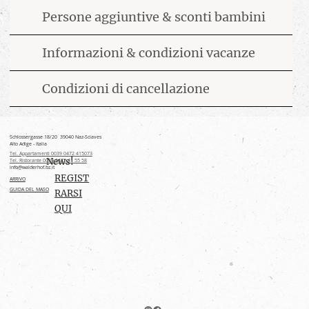
Persone aggiuntive & sconti bambini
Informazioni & condizioni vacanze
Condizioni di cancellazione
Schlossergasse 18/20 39040 Naz-Sciaves
Alto Adige - Italia
Tel. Appartamenti 0039 0472 415073
News!
Tel. Ristorante 0039 0472 41 55 58
info@walderhof.bz.it
REGIST
ARRIVO
GUIDA DEL MASO
RARSI
QUI