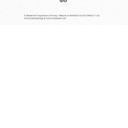
© Walderhof I
Impressum & Privacy
I Mwst.Nr.01566540215 & 02713940217 I Cin:
IT021057B5X6UFDJ9 & IT021057B5664YLCDY