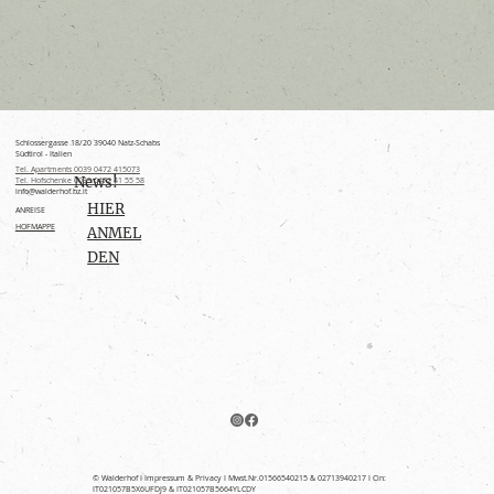
Schlossergasse 18/20 39040 Natz-Schabs
Südtirol - Italien
Tel. Apartments 0039 0472 415073
News!
Tel. Hofschenke 0039 0472 41 55 58
info@walderhof.bz.it
HIER
ANREISE
HOFMAPPE
ANMEL
DEN
© Walderhof I
Impressum & Privacy
I Mwst.Nr.01566540215 & 02713940217 I Cin:
IT021057B5X6UFDJ9 & IT021057B5664YLCDY