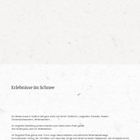
Erlebnisse im Schnee
Ein Winterurlaub in Südtirol hält ganz schön viel bereit: Skifahren, Langlaufen, Eislaufen, Rodeln,
Schneeschuhwandern, Winterwandern …
Im Skigebiet Gitschberg Jochtal erwarten euch neben tollen Pisten gleich
drei Kinderparks und vier Rodelbahnen.
.
Im Skigebiet Plose gibt es eine 10 km lange Naturrodelbahn und zahlreiche Winterwanderwege.
Ein kostenloser Skibus, der 100 Meter vom Haus hält, bringt euch direkt zu beiden Talstationen. Der Kronplatz ist mit