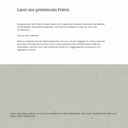
Lasst uns gemeinsam Feiern
Das ganze Jahr über finden in Natz-Schabs und im gesamten Eisacktal Events statt: das Apfelfest
und Blütenfest, das berühmte Alpenflair, die Sommernachtfestln in Natz, der Brot- und
Strudelmarkt …
Und wir sind mittendrin.
Nicht zu vergessen sind der Weihnachtsmarkt in Brixen und das Törggelen im Herbst, wenn der
neue Wein verkostet wird und die Tische reichlich gedeckt sind mit traditionellen Südtiroler
Spezialitäten. Auch bei uns in der Hofschenke bieten wir Törggeleabende mit Musik an, ein
Highlight im Herbst.
Schon jahrelang erleben wir auf dem Walderhof tolle Herbstferien mit super Gastfreundschaft und
vielen tollen Erlebnissen.