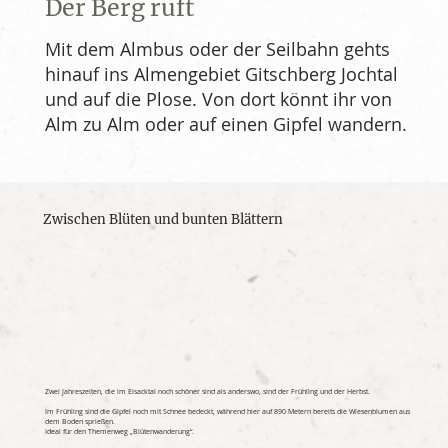
Der Berg ruft
Mit dem Almbus oder der Seilbahn gehts
hinauf ins Almengebiet Gitschberg Jochtal
und auf die Plose. Von dort könnt ihr von
Alm zu Alm oder auf einen Gipfel wandern.
Zwischen Blüten und bunten Blättern
Zwei Jahreszeiten, die im Eisacktal noch schöner sind als anderswo, sind der Frühling und der Herbst.
Im Frühling sind die Gipfel noch mit Schnee bedeckt, während hier auf 890 Metern bereits die Wiesenblumen aus
dem Boden sprießen.
Ideal für den Themenweg „Blütenwanderung“.