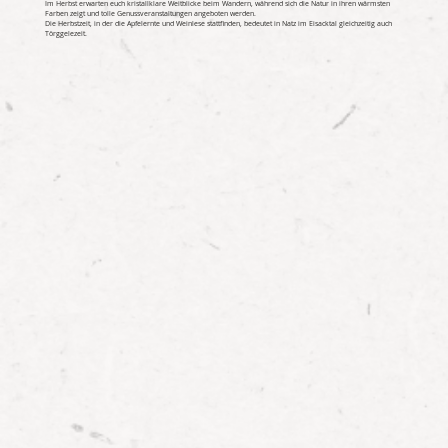
Im Herbst erwarten euch kristallklare Weitblicke beim Wandern, während sich die Natur in ihren wärmsten
Farben zeigt und tolle Genussveranstaltungen angeboten werden.
Die Herbstzeit, in der die Apfelernte und Weinlese stattfinden, bedeutet in Natz im Eisacktal gleichzeitig auch
Törggelezeit.